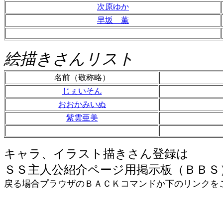
次原ゆか
早坂 薫
絵描きさんリスト
名前（敬称略）
じぇいそん
おおかみいぬ
紫雲亜美
キャラ、イラスト描きさん登録は
ＳＳ主人公紹介ページ用掲示板（ＢＢＳ
戻る場合プラウザのＢＡＣＫコマンドか下のリンクを