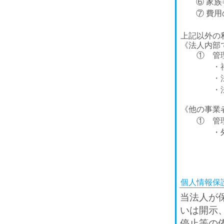
⑥ 家族
⑦ 費用の
上記以外の
《法人内部
① 管理
・福祉サ
・法人内
・法人内
《他の事業
① 管理
・外部監
個人情報保
当法人が
いは開示
停止等の