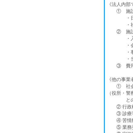
《法人内部
① 施設
・日常
・社会
② 施設
・入退
・会計
・事故
・当該利
③ 費用
《他の事業
① 社会福
（役所・警
との
② 行政機
③ 診療等
④ 苦情解
⑤ 業務委