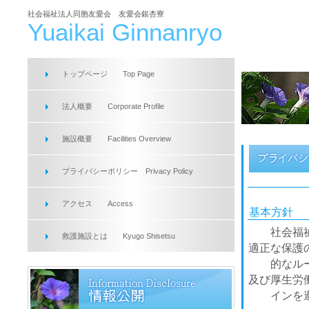
社会福祉法人同胞友愛会 友愛会銀杏寮
Yuaikai Ginnanryo
トップページ
Top Page
法人概要 Corporate Profile
施設概要 Facilities Overview
プライバシーポリシー
Privacy Policy
アクセス
Access
基本方針
社会福祉法
救護施設とは
Kyugo Shisetsu
適正な保護
的なルール
及び厚生労
インを遵守