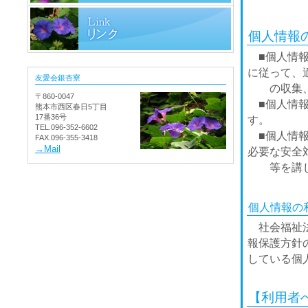
個人情報
■個人情報
に従って、
友愛会銀杏寮
の収集、
〒860-0047
■
個人情
熊本市西区春日5丁目
17番36号
す。
TEL.096-352-6602
■個人情報
FAX.096-355-3418
→Mail
必要な安全
等を講じ
個人情報の
社会福祉法
報保護方針
している個
【利用者