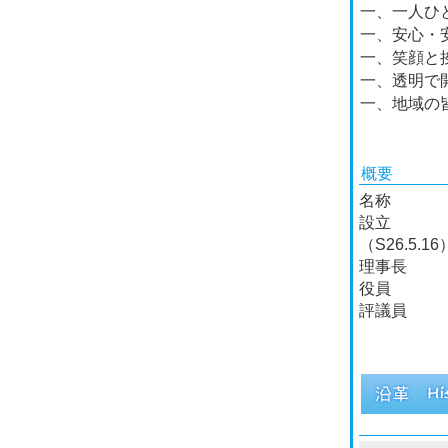
一、一人ひ
一、安心・
一、笑顔と
一、透明で
一、地域の
概要
名称 社
設立 昭和
（S26.5.16
理事長 
役員 理
評議員