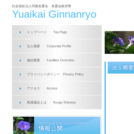
社会福祉法人同胞友愛会 友愛会銀杏寮
Yuaikai Ginnanryo
トップページ
Top Page
法人概要 Corporate Profile
施設概要 Facilities Overview
プライバシーポリシー
Privacy Policy
アクセス
Access
救護施設とは
Kyugo Shisetsu