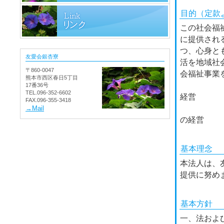
目的
（定款
この社会福
に提供され
つ、心身と
友愛会銀杏寮
活を地域社
〒860-0047
会福祉事業
熊本市西区春日5丁目
■第一種
17番36号
TEL.096-352-6602
経営
FAX.096-355-3418
■第二種
→Mail
の経営
基本理念
本法人は、
提供に努め
基本方針
一、法およ