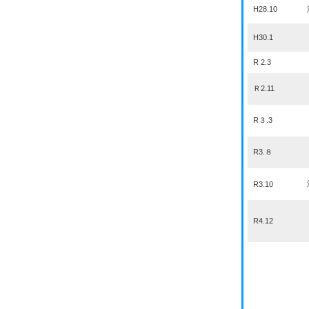
H28.10
H30.1
R 2.3
Ｒ2.11
R３.3
R3.８
R3.10
R4.12