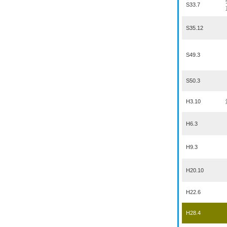
S33.7
S35.12
S49.3
S50.3
H3.10
H6.3
H9.3
H20.10
H22.6
H28.4