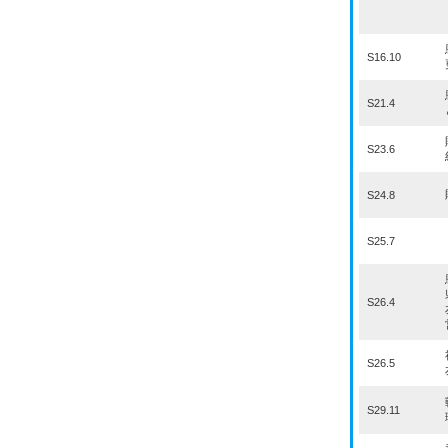
S16.10
S21.4
S23.6
S24.8
S25.7
S26.4
S26.5
S29.11