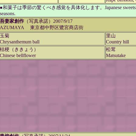
●和菓子は季節の驚くべき感覚を具体化します。Japanese sweets (wagashi) in
seasons.
吾妻家創作
（写真承諾）2007/9/17
AZUMAYA 東京都中野区鷺宮商店街
玉菊
里山
Chrysanthemum ball
Country hill
桔梗（ききょう）
松茸
Chinese bellflower
Matsutake