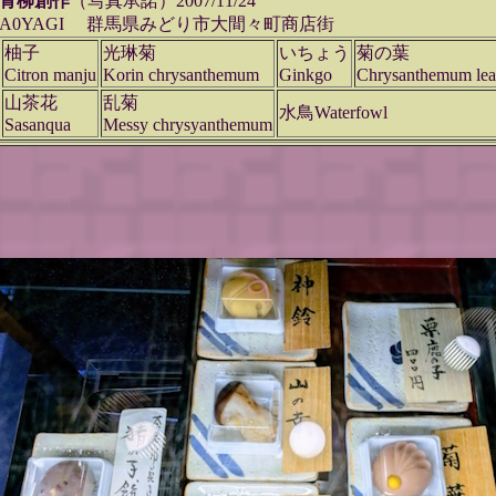
青柳創作
（写真承諾）2007/11/24
A0YAGI 群馬県みどり市大間々町商店街
柚子
光琳菊
いちょう
菊の葉
Citron manju
Korin chrysanthemum
Ginkgo
Chrysanthemum lea
山茶花
乱菊
水鳥Waterfowl
Sasanqua
Messy chrysyanthemum