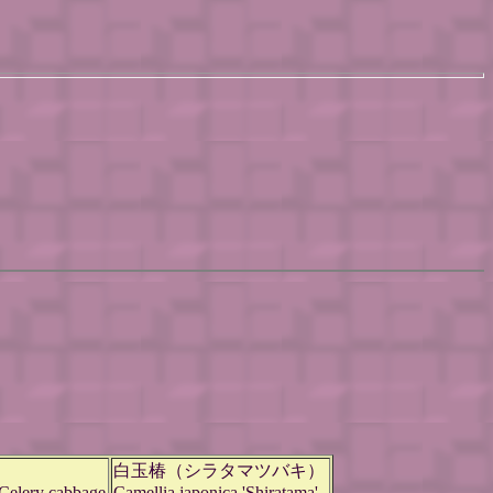
白玉椿（シラタマツバキ）
Celery cabbage
Camellia japonica 'Shiratama'