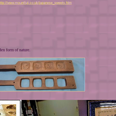
http://www.mountfuji.co.uk/japanese_sweets.htm
den form of nature.