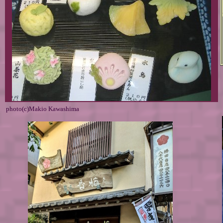
photo(c)Makio Kawashima