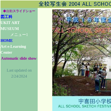
◆自動
スライドショー
図工科
UKIT ART
MUSEUM
メニュー1
HOME
Art e-Learning
Center
Automatic slide show
Last updated on
2/24/2024