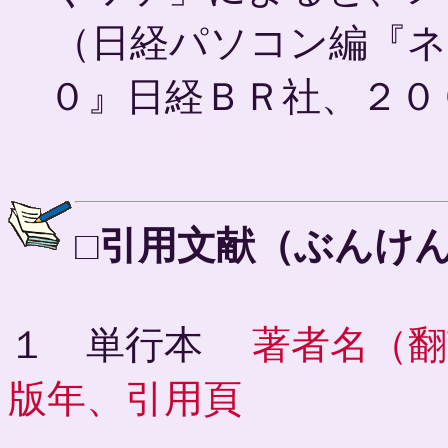
（日経パソコン編『
０』日経ＢＲ社、２０
□引用文献（ぶんけ
１ 単行本
著者名（翻
版年、引用頁