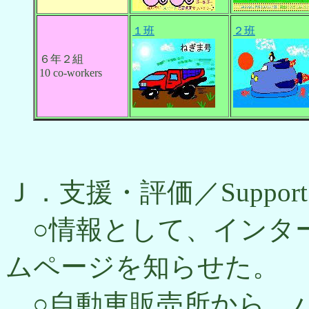
１班
２班
６年２組
10 co-workers
Ｊ．支援・評価／Support，
○情報として、インタ
ムページを知らせた。
○自動車販売所から、