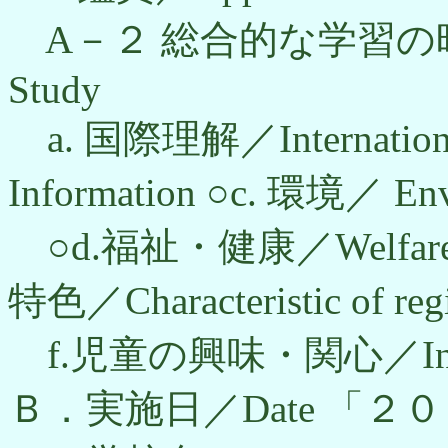
A－２ 総合的な学習の時間／Per
Study
a. 国際理解／Internationa
Information ○c. 環境／ E
○d.福祉・健康／Welfare
特色／Characteristic of regi
f.児童の興味・関心／Interest
Ｂ．実施日／Date 「２