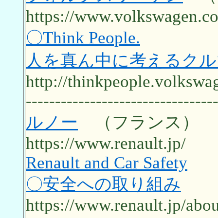
https://www.volkswagen.co.
〇Think People.
人を真ん中に考えるクル
http://thinkpeople.volkswag
--------------------------------
ルノー
（フランス）
https://www.renault.jp/
Renault and Car Safety
〇安全への取り組み
https://www.renault.jp/abou