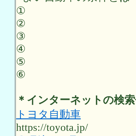
①
②
③
④
⑤
⑥
＊インターネットの検索例 （
トヨタ自動車
https://toyota.jp/