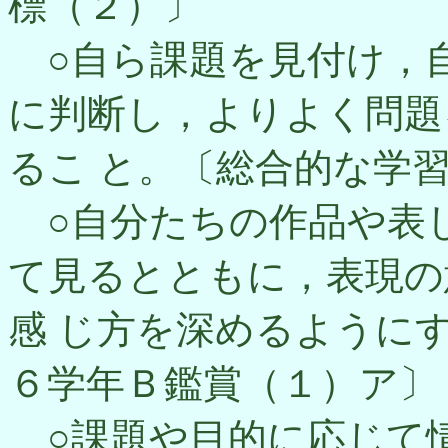
標（２）〕
○自ら課題を見付け，
に判断し，よりよく問題
るこ と。〔総合的な学
○自分たちの作品や表
て見るとともに，表現の
感 じ方を深めるように
６学年Ｂ鑑賞（１）ア〕
○課題や目的に応じて