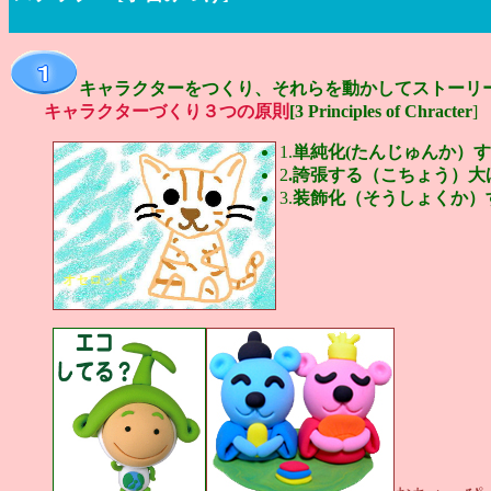
キャラクターをつくり、それらを動かしてストーリ
キャラクターづくり３つの原則
[3 Principles of Chracter
]
1.
単純化(たんじゅんか）する。 S
2
.誇張する（こちょう）大げさに
3.
装飾化（そうしょくか）する。