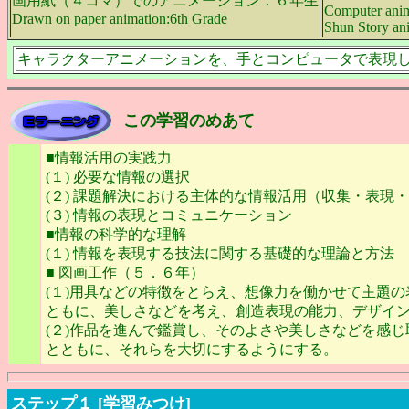
画用紙（４コマ）でのアニメーション：６年生
Computer anim
Drawn on paper animation:6th Grade
Shun Story ani
キャラクターアニメーションを、手とコンピュータで表現
この学習のめあて
■情報活用の実践力
(１) 必要な情報の選択
(２) 課題解決における主体的な情報活用（収集・表現
(３) 情報の表現とコミュニケーション
■情報の科学的な理解
(１) 情報を表現する技法に関する基礎的な理論と方法
■ 図画工作（５．６年）
(１)用具などの特徴をとらえ、想像力を働かせて主題
ともに、美しさなどを考え、創造表現の能力、デザイ
(２)作品を進んで鑑賞し、そのよさや美しさなどを感
とともに、それらを大切にするようにする。
ステップ１ [学習みつけ]