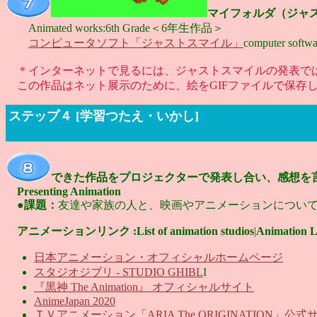
マイフォルダ（ジャ
Animated works:6th Grade＜6年生作品＞
コンピュータソフト「ジャストスマイル」
computer softwa
＊インターネットで見るには、ジャストスマイルの発表で
この作品はネット展示のために、絵をGIFファイルで保存し
ステップ４ [学習つたえ・いかし]
できた作品をプロジェクターで発表し合い、感想を
Presenting Animation
●
課題：
友達や家族の人と、映画やアニメーションについ
アニメーションリンク :List of animation studios
|
Animation L
日本アニメーション・オフィシャルホームページ
スタジオジブリ - STUDIO GHIBL
I
『黒神 The Animation』 オフィシャルサイト
AnimeJapan 2020
ＴＶアニメーション「ARIA The ORIGINATION」公式