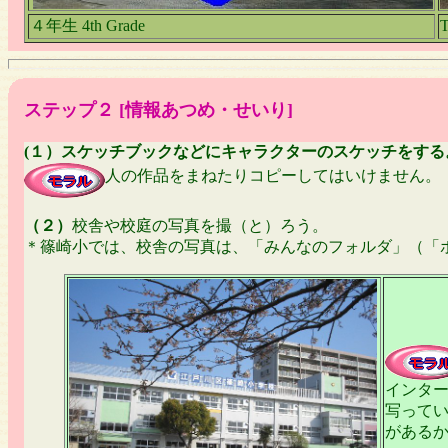
４年生 4th Grade
ステップ２ [情報あつめ・せいり]
(１）スケッチブックなどにキャラクターのスケッチをする
人の作品をまねたりコピーしてはいけません。
（２）
校舎や校庭の写真を撮（と）ろう。
＊篠崎小では、校舎の写真は、「みんなのフォルダ」（「
インタ
写って
がある