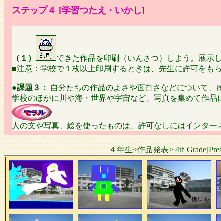
ステップ４ [学習つたえ・いかし]
（１）
できた作品を印刷（いんさつ）しよう。展示
■注意：学校で１枚以上印刷するときは、先生に許可をも
●
課題３：
自分たちの作品のよさや面白さなどについて、
学校のほかに川や海・世界や宇宙など、写真を集めて作品
人の文や写真、絵を使ったものは、許可なしにはインター
４年生<作品発表> 4th Grade[Presen