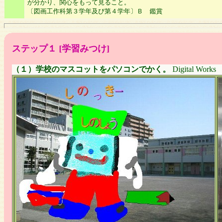
が分かり、関心をもって見ること。
〔図画工作科第３学年及び第４学年〕Ｂ 鑑賞
ステップ１ [学習みつけ]
（１）学校のマスコットをパソコンでかく。
Digital Works