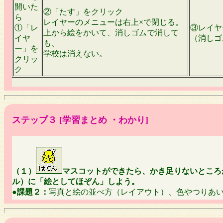
開いた
②「たす」をクリック
ら
レイヤーのメニューは右上×で閉じる。
①「レ
③レイヤ
上から絵をかいて、消しゴムで消して
イヤ
（消しゴ
も、
ー」を
学校は消えない。
クリッ
ク
ステップ３ [学習まとめ ・わかり]
（１）
マスコットができたら、かき足りないところ
ル）に「絵としてほぞん」しよう。
●
課題２：
写真と絵の並べ方（レイアウト）、色やつりあ