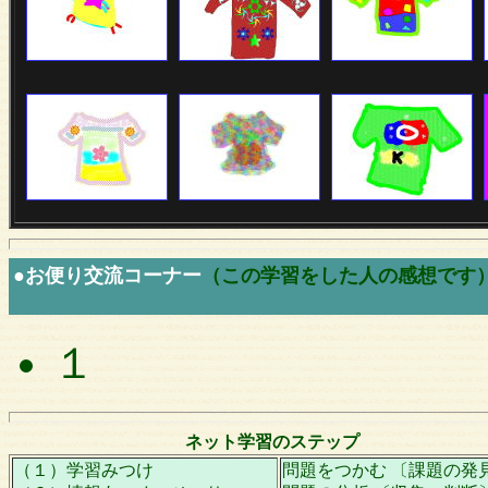
●お便り交流コーナー
（この学習をした人の感想です
１
ネット学習のステップ
（１）学習みつけ
問題をつかむ 〔課題の発