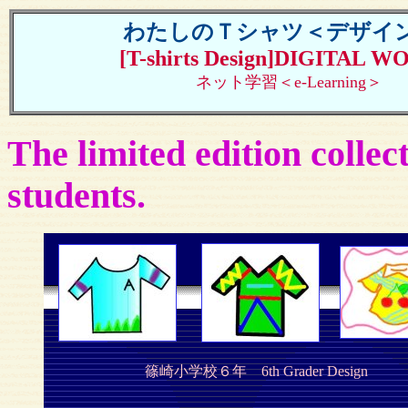
わたしのＴシャツ＜デザイ
[T-shirts Design]DIGITAL 
ネット学習＜e-Learning＞
The limited edition collec
students.
篠崎小学校６年 6th Grader Design