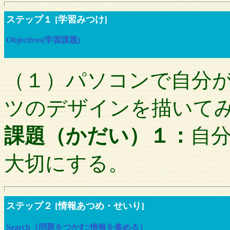
ステップ１ [学習みつけ]
Objectives(学習課題)
（１）パソコンで自分
ツのデザインを描いて
課題（かだい）１：
自
大切にする。
ステップ２ [情報あつめ・せいり]
Search（問題をつかむ/情報を集める）