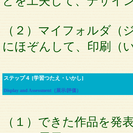
どを工夫して、デザイ
（２）マイフォルダ（
にほぞんして、印刷（
ステップ４ [学習つたえ・いかし]
Display and Assessment（展示/評価）
（１）できた作品を発