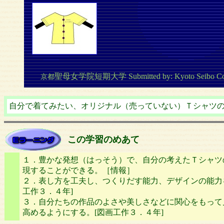
聖母女学院短期大学 Submitted by: Kyoto Seibo Col
京都
自分で着てみたい、オリジナル（売っていない）Ｔシャツ
この学習のめあて
１．豊かな発想（はっそう）で、自分の考えたＴシャツ
現することができる。［情報］
２．表し方を工夫し、つくりだす能力、デザインの能力
工作３．４年]
３．自分たちの作品のよさや美しさなどに関心をもって
高めるようにする。[図画工作３．４年]