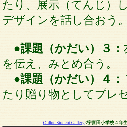
たり、展示（てんじ）
デザインを話し合おう
●
課題（かだい）３：
を伝え、みとめ合う。
●
課題（かだい）４：
たり贈り物としてプレ
Online Student Gallery
<宇喜田小学校４年生