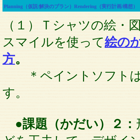
Planning（仮説/解決のプラン）
Rendering（実行計画/構想）
（１）Ｔシャツの絵・
スマイルを使って
絵の
方
。
＊ペイントソフトは
す。
●
課題（かだい）２：