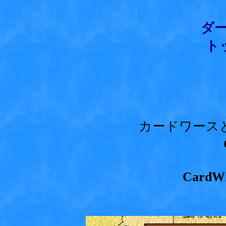
ダ
ト
カードワース
Card