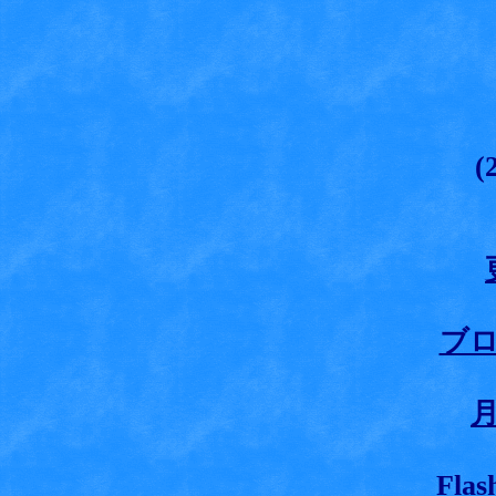
(
ブ
Fl