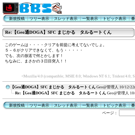
新規投稿
┃
ツリー表示
┃
スレッド表示
┃
一覧表示
┃
トピック表示
┃
番
Re:【Geo通DOGA】SFC まじかる タルるートくん
このゲームは・・・・クリアを前提に考えてないでしょ。
５－６がクリアできなくて、もう・・・・・
でも、次の放送で何とかします！
ちなみに、まさかの３日目突入！！
<Mozilla/4.0 (compatible; MSIE 8.0; Windows NT 6.1; Trident/4.0
【Geo通DOGA】SFC まじかる タルるートくん
Geo@管理人
10/12/22
Re:【Geo通DOGA】SFC まじかる タルるートくん
Geo@管理人
10
新規投稿
┃
ツリー表示
┃
スレッド表示
┃
一覧表示
┃
トピック表示
┃
番
ページ：