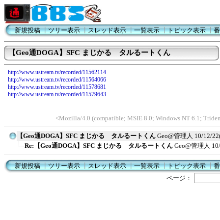
新規投稿
┃
ツリー表示
┃
スレッド表示
┃
一覧表示
┃
トピック表示
┃
番
【Geo通DOGA】SFC まじかる タルるートくん
http://www.ustream.tv/recorded/11562114
http://www.ustream.tv/recorded/11564066
http://www.ustream.tv/recorded/11578681
http://www.ustream.tv/recorded/11579643
<Mozilla/4.0 (compatible; MSIE 8.0; Windows NT 6.1; Trid
【Geo通DOGA】SFC まじかる タルるートくん
Geo@管理人
10/12/22
Re:【Geo通DOGA】SFC まじかる タルるートくん
Geo@管理人
10
新規投稿
┃
ツリー表示
┃
スレッド表示
┃
一覧表示
┃
トピック表示
┃
番
ページ：