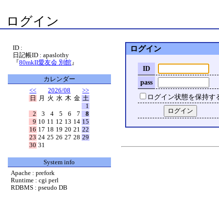
ログイン
ID :
ログイン
日記帳ID : apaslothy
『
80mkII愛友会 別館
』
ID
カレンダー
pass
<<
2026/08
>>
ログイン状態を保持す
日
月
火
水
木
金
土
1
2
3
4
5
6
7
8
9
10
11
12
13
14
15
16
17
18
19
20
21
22
23
24
25
26
27
28
29
30
31
System info
Apache : prefork
Runtime : cgi perl
RDBMS : pseudo DB