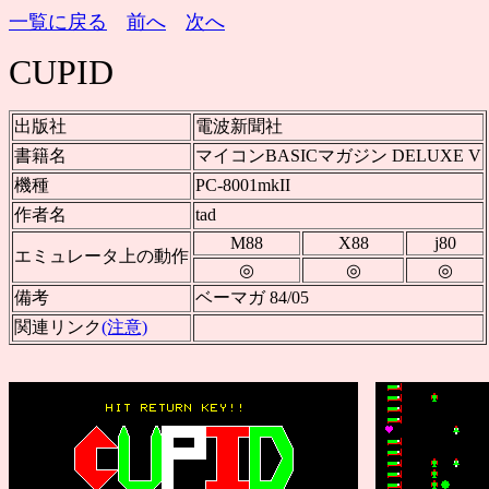
一覧に戻る
前へ
次へ
CUPID
出版社
電波新聞社
書籍名
マイコンBASICマガジン DELUXE V
機種
PC-8001mkII
作者名
tad
M88
X88
j80
エミュレータ上の動作
◎
◎
◎
備考
ベーマガ 84/05
関連リンク
(注意)