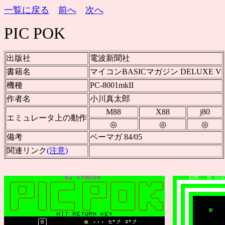
一覧に戻る
前へ
次へ
PIC POK
出版社
電波新聞社
書籍名
マイコンBASICマガジン DELUXE V
機種
PC-8001mkII
作者名
小川真太郎
M88
X88
j80
エミュレータ上の動作
◎
◎
◎
備考
ベーマガ 84/05
関連リンク
(注意)