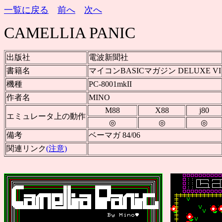
一覧に戻る
前へ
次へ
CAMELLIA PANIC
出版社
電波新聞社
書籍名
マイコンBASICマガジン DELUXE VI
機種
PC-8001mkII
作者名
MINO
M88
X88
j80
エミュレータ上の動作
◎
◎
◎
備考
ベーマガ 84/06
関連リンク
(注意)