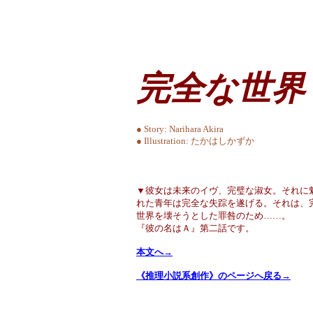
完全な世界
● Story: Narihara Akira
● Illustration: たかはしかずか
▼彼女は未来のイヴ、完璧な淑女。それに
れた青年は完全な失踪を遂げる。それは、
世界を壊そうとした罪咎のため……。
『彼の名はＡ』第二話です。
本文へ→
《推理小説系創作》のページへ戻る→