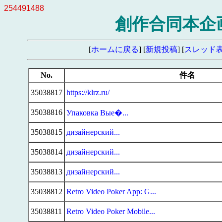
254491488
創作合同本企画
[
ホームに戻る
] [
新規投稿
] [
スレッド
No.
件名
35038817
https://klrz.ru/
35038816
Упаковка Вые�...
35038815
дизайнерский...
35038814
дизайнерский...
35038813
дизайнерский...
35038812
Retro Video Poker App: G...
35038811
Retro Video Poker Mobile...