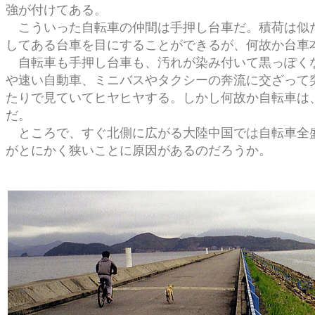
強が付けてある。
こういった自転車の仲間は手押し台車だ。積荷は似た
してある台車を目にすることができるが、何故か台車
自転車も手押し台車も、汚れが染み付いて黒っぽくな
や速い自動車、ミニバスやタクシーの奔流に交ざって
たりで見ていてヒヤヒヤする。しかし何故か自転車は
だ。
ところで、すぐ北側に広がる大陸中国では自転車全盛
がとにかく狭いことに原因があるのだろうか。