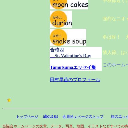
中秋節近く
強烈なニオ
冬は蛇！ 
合時四
情人節、は
St. Valentine's Day
このホーム
Tamutsumaエッセイ集
田村早苗のプロフィール
about us
トップページ
会員Ｍｙページのトップ
旅のエッ
当協会ホームページの文章、データ、写真、地図、イラストなどすべての内容は当協会