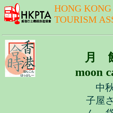
HONG KONG 
TOURISM AS
月 
moon
中秋
子屋