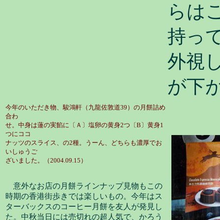
らは
持っ
外視
が下
今年のいただき物、駿鴻軒（九龍佐敦道39）の月餅詰め
合わ
せ。中身は蓮の実餡に〔Ａ〕塩卵の黄身2つ〔B〕黄身1
つにココ
ナッツのスライス、の2種。うーん、どちらも濃厚でお
いしゅうご
ざいました。（2004.09.15）
意外なお店の月餅ラインナップ見物もこの
時期の香港街歩きでは楽しいもの。今年はス
ターバックスのコーヒー月餅を友人が発見し
た。中秋当日には売切れの超人気で、かろう