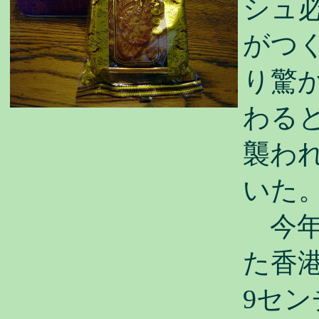
シュ
がつ
り驚
わる
襲わ
いた
今年
た香
9セ