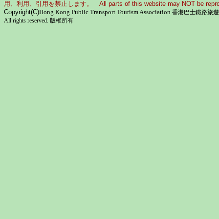
用、利用、引用を禁止します。 All parts of this website may NOT be reproduced 
Copyright
(C)
Hong Kong Public Transport Tourism Association
香港巴士鐵路旅遊
All rights reserved.
版權所有