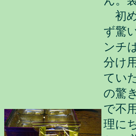
ん。
初め
ず驚
ンチ
分け
てい
の驚
で不
理に