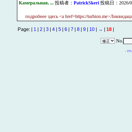
Камеральная, ...
投稿者：
PatrickSkeri
投稿日：2026/08/0
подробнее здесь <a href=https://turbion.me>Ликвидац
Page: |
1
|
2
|
3
|
4
|
5
|
6
|
7
|
8
|
9
|
10
|
→
|
18
|
No.
-
YY