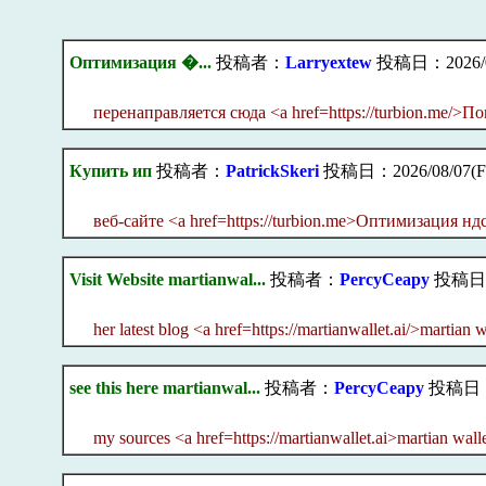
Оптимизация �...
投稿者：
Larryextew
投稿日：2026/08/
перенаправляется сюда <a href=https://turbion.me/>П
Купить ип
投稿者：
PatrickSkeri
投稿日：2026/08/07(Fri
веб-сайте <a href=https://turbion.me>Оптимизация нд
Visit Website martianwal...
投稿者：
PercyCeapy
投稿日：20
her latest blog <a href=https://martianwallet.ai/>martian
see this here martianwal...
投稿者：
PercyCeapy
投稿日：20
my sources <a href=https://martianwallet.ai>martian wall