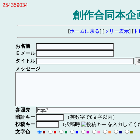
254359034
創作合同本企画
[
ホームに戻る
] [
ツリー表示
] [
ト
お名前
Ｅメール
タイトル
メッセージ
参照先
暗証キー
（英数字で8文字以内）
投稿キー
（投稿時
を入力してく
文字色
■
■
■
■
■
■
■
■
■