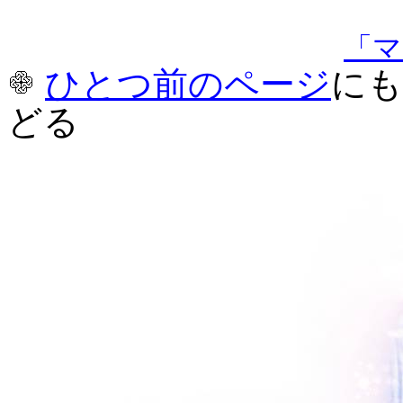
「マ
ひとつ前のページ
に
どる