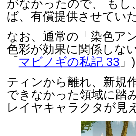
がなかったので、 もし
ば、有償提供させてい
なお、通常の「染色アン
色彩が効果に関係しない
「
マビノギの私記 33
」
ティンから離れ、新規
できなかった領域に踏み
レイヤキャラクタが見