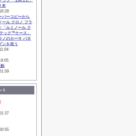
フ 「156.1.E」
 本
18:28
ーパーコピーから
ール クロノ フラ
と「ルミノール ク
ボテック™ケース」
ラノのカーサ パネ
プンを祝う
11:04
19:05
活動
01:59
ント
!
01:37
00:55