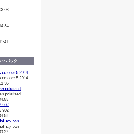
03:08
14:34
11:41
ックバック
s october 5 2014
s october 5 2014
01:36
an polarized
an polarized
04:58
2 902
2 902
04:58
ali ray ban
ali ray ban
00:22