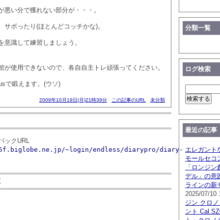
が悪い分で獲れない部分が・・・。
、サボったり(ほとんどコッチかな)。
分類一覧
を意識して練習しましょう。
館が使用できないので、各自自主トレ頑張ってください。
ログ検索
Plusで鍛えます。(ウソ)
2009年10月19日(月)21時39分
この記事のURL
未分類
最近の記事
ックURL
5f.biglobe.ne.jp/~login/endless/diarypro/diary-
エレガント
モールセコ
「ロンジン創
デル」の意
覧
ラインの新
2025/07/10 
ジン クロ
ント Cal.