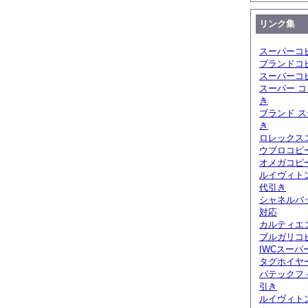
リンク集
スーパーコ
ブランドコ
スーパーコ
スーパー コ
き
ブランド ス
き
ロレックスコ
ウブロコピ
オメガコピー
ルイヴィト
代引き
シャネルバ
対応
カルティエ
ブルガリコピ
IWCスーパ
タグホイヤ
パテックフ
引き
ルイヴィト