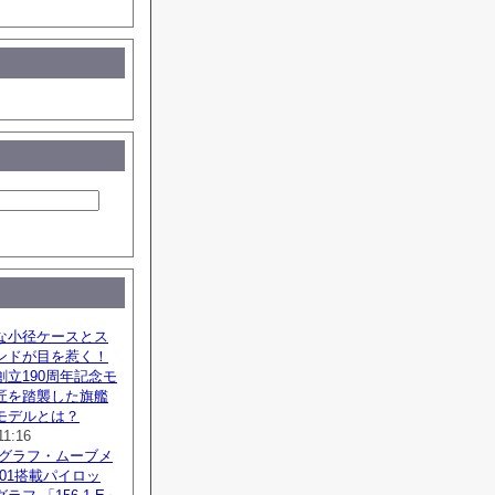
な小径ケースとス
ンドが目を惹く！
立190周年記念モ
匠を踏襲した旗艦
モデルとは？
11:16
ノグラフ・ムーブメ
SZ01搭載パイロッ