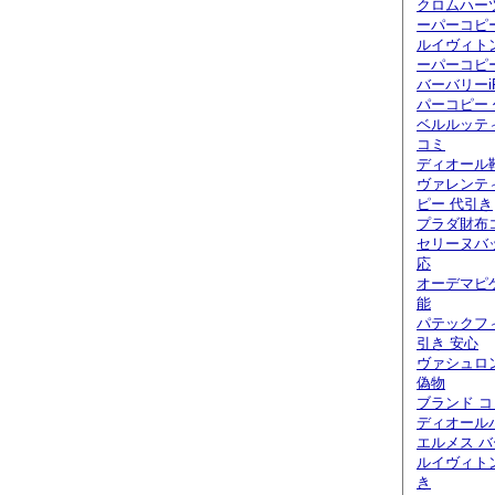
クロムハー
ーパーコピ
ルイヴィト
ーパーコピ
バーバリーi
パーコピー
ベルルッティ
コミ
ディオール
ヴァレンテ
ピー 代引き
プラダ財布
セリーヌバ
応
オーデマピ
能
パテックフ
引き 安心
ヴァシュロ
偽物
ブランド 
ディオール
エルメス バ
ルイヴィト
き