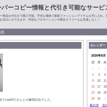
ーパーコピー情報と代引き可能なサービ
ー商品を代引きで購入可能。手頃な価格で最新ファッションアイテムを手に入れ、
お支払いができます。特別なプロモーションや限定オファーもお見逃しなく！
者用
カレンダー
2026年8月
日
月
火
-
-
-
2
3
4
9
10
11
16
17
18
23
24
25
30
31
-
でcielAVCさんとの練習試合でした。
前の月
次