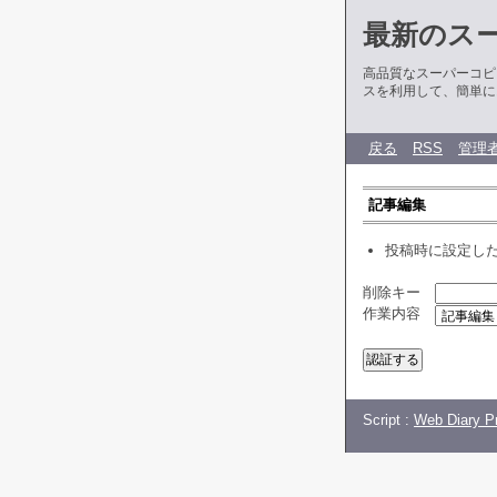
最新のス
高品質なスーパーコピ
スを利用して、簡単に
戻る
RSS
管理
記事編集
投稿時に設定し
削除キー
作業内容
Script :
Web Diary Pr