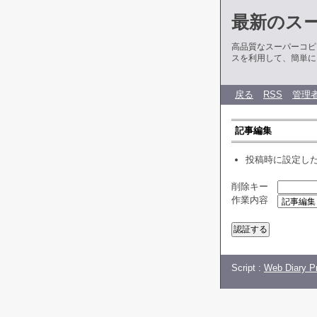
最新のス
高品質なスーパーコピ
スを利用して、簡単に
戻る
RSS
管理
記事編集
投稿時に設定し
削除キー
作業内容
Script :
Web Diary Pr