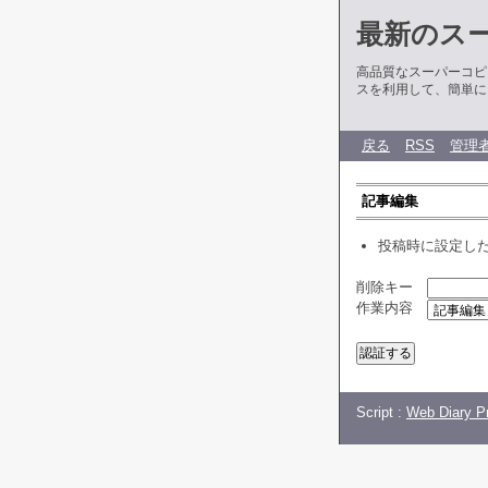
最新のス
高品質なスーパーコピ
スを利用して、簡単に
戻る
RSS
管理
記事編集
投稿時に設定し
削除キー
作業内容
Script :
Web Diary Pr