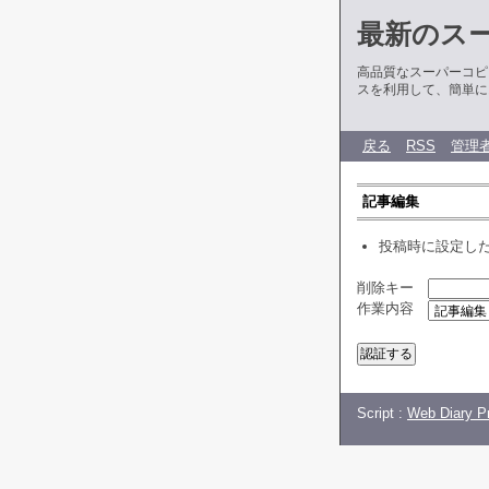
最新のス
高品質なスーパーコピ
スを利用して、簡単に
戻る
RSS
管理
記事編集
投稿時に設定し
削除キー
作業内容
Script :
Web Diary Pr