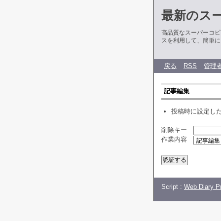
最新のス
高品質なスーパーコピ
スを利用して、簡単に
戻る
RSS
管理
記事編集
投稿時に設定し
削除キー
作業内容
Script :
Web Diary Pr