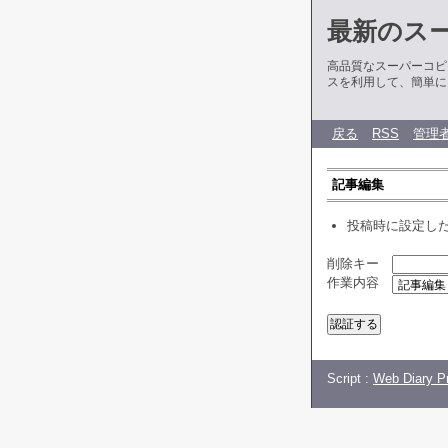
最新のス
高品質なスーパーコピ
スを利用して、簡単に
戻る
RSS
管理
記事編集
投稿時に設定し
削除キー
作業内容
Script :
Web Diary Pr