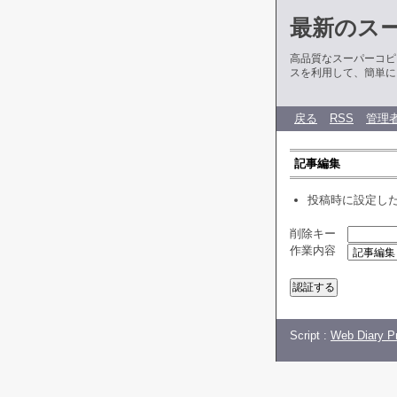
最新のス
高品質なスーパーコピ
スを利用して、簡単に
戻る
RSS
管理
記事編集
投稿時に設定し
削除キー
作業内容
Script :
Web Diary Pr