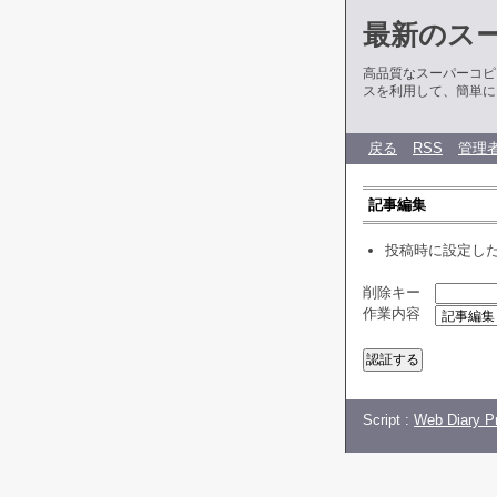
最新のス
高品質なスーパーコピ
スを利用して、簡単に
戻る
RSS
管理
記事編集
投稿時に設定し
削除キー
作業内容
Script :
Web Diary Pr