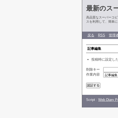
最新のス
高品質なスーパーコピ
スを利用して、簡単に
戻る
RSS
管理
記事編集
投稿時に設定し
削除キー
作業内容
Script :
Web Diary Pr