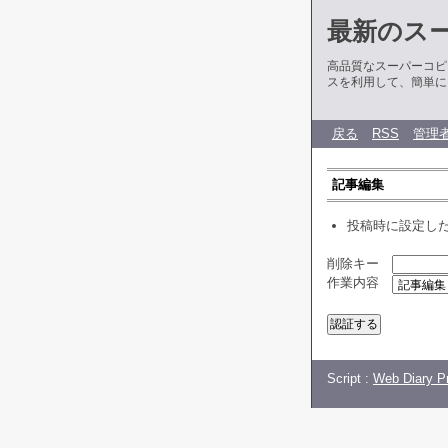
最新のス
高品質なスーパーコピ
スを利用して、簡単に
戻る
RSS
管理
記事編集
投稿時に設定し
削除キー
作業内容
Script :
Web Diary Pr