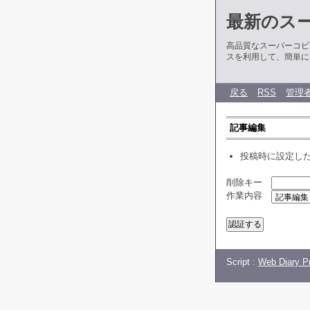
最新のス
高品質なスーパーコピ
スを利用して、簡単に
戻る
RSS
管理
記事編集
投稿時に設定し
削除キー
作業内容
Script :
Web Diary Pr