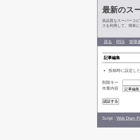
最新のス
高品質なスーパーコピ
スを利用して、簡単に
戻る
RSS
管理
記事編集
投稿時に設定し
削除キー
作業内容
Script :
Web Diary Pr