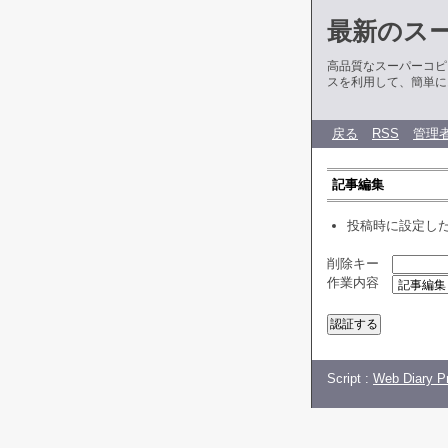
最新のス
高品質なスーパーコピ
スを利用して、簡単に
戻る
RSS
管理
記事編集
投稿時に設定し
削除キー
作業内容
Script :
Web Diary Pr