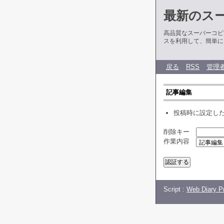
最新のス
高品質なスーパーコピ
スを利用して、簡単に
戻る
RSS
管理
記事編集
投稿時に設定し
削除キー
作業内容
Script :
Web Diary Pr