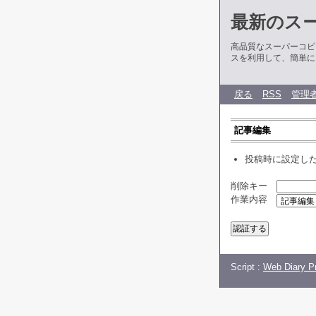
最新のス
高品質なスーパーコピ
スを利用して、簡単に
戻る
RSS
管理
記事編集
投稿時に設定し
削除キー
作業内容
Script :
Web Diary Pr