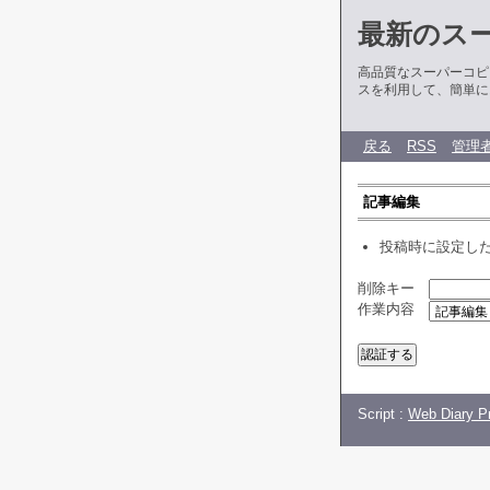
最新のス
高品質なスーパーコピ
スを利用して、簡単に
戻る
RSS
管理
記事編集
投稿時に設定し
削除キー
作業内容
Script :
Web Diary Pr