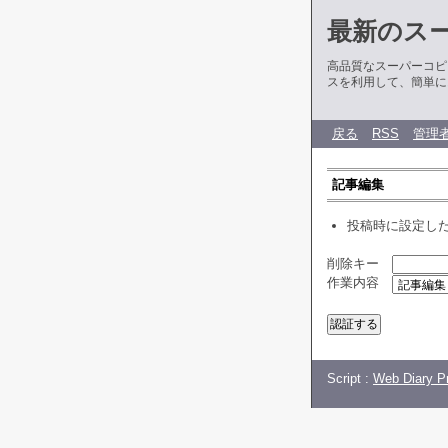
最新のス
高品質なスーパーコピ
スを利用して、簡単に
戻る
RSS
管理
記事編集
投稿時に設定し
削除キー
作業内容
Script :
Web Diary Pr