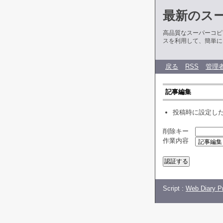
最新のス
高品質なスーパーコピ
スを利用して、簡単に
戻る
RSS
管理
記事編集
投稿時に設定し
削除キー
作業内容
Script :
Web Diary Pr