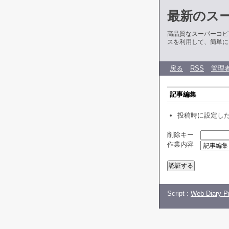
最新のス
高品質なスーパーコピ
スを利用して、簡単に
戻る
RSS
管理
記事編集
投稿時に設定し
削除キー
作業内容
Script :
Web Diary Pr