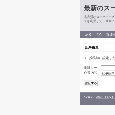
最新のス
高品質なスーパーコピ
スを利用して、簡単に
戻る
RSS
管理
記事編集
投稿時に設定し
削除キー
作業内容
Script :
Web Diary Pr