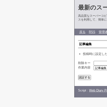
最新のス
高品質なスーパーコピ
スを利用して、簡単に
戻る
RSS
管理
記事編集
投稿時に設定し
削除キー
作業内容
Script :
Web Diary Pr