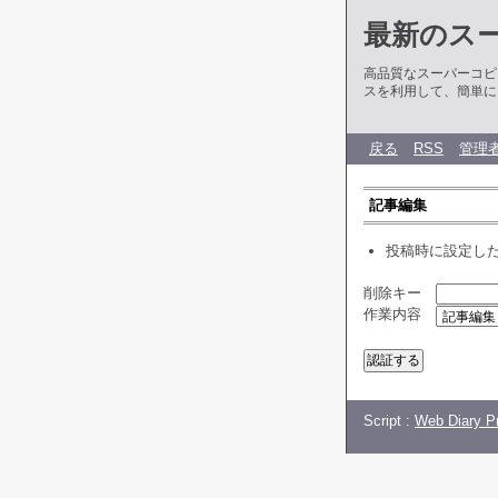
最新のス
高品質なスーパーコピ
スを利用して、簡単に
戻る
RSS
管理
記事編集
投稿時に設定し
削除キー
作業内容
Script :
Web Diary Pr