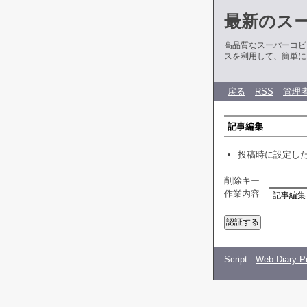
最新のス
高品質なスーパーコピ
スを利用して、簡単に
戻る
RSS
管理
記事編集
投稿時に設定し
削除キー
作業内容
Script :
Web Diary Pr