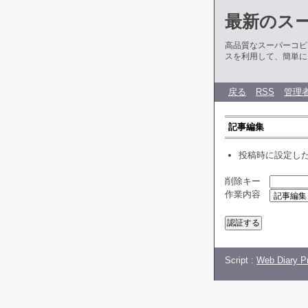
最新のス
高品質なスーパーコピ
スを利用して、簡単に
戻る
RSS
管理
記事編集
投稿時に設定し
削除キー
作業内容
Script :
Web Diary Pr